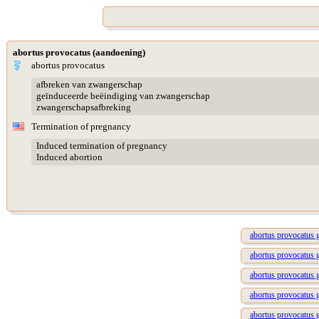
abortus provocatus (aandoening)
abortus provocatus
afbreken van zwangerschap
geïnduceerde beëindiging van zwangerschap
zwangerschapsafbreking
Termination of pregnancy
Induced termination of pregnancy
Induced abortion
abortus provocatus 
abortus provocatus 
abortus provocatus 
abortus provocatus 
abortus provocatus 