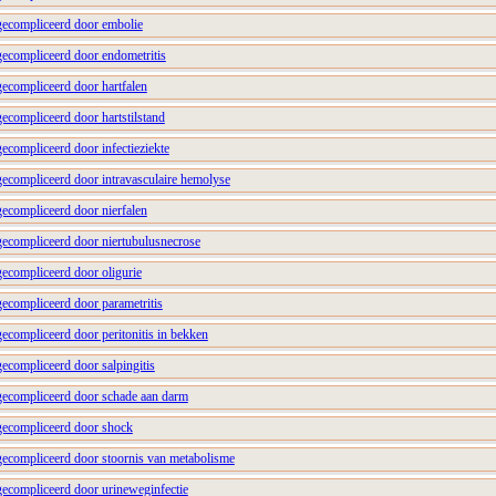
gecompliceerd door embolie
gecompliceerd door endometritis
gecompliceerd door hartfalen
ecompliceerd door hartstilstand
ecompliceerd door infectieziekte
gecompliceerd door intravasculaire hemolyse
gecompliceerd door nierfalen
gecompliceerd door niertubulusnecrose
gecompliceerd door oligurie
gecompliceerd door parametritis
ecompliceerd door peritonitis in bekken
ecompliceerd door salpingitis
gecompliceerd door schade aan darm
gecompliceerd door shock
gecompliceerd door stoornis van metabolisme
gecompliceerd door urineweginfectie