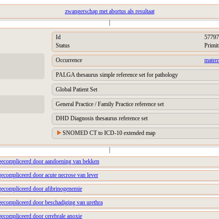
zwangerschap met abortus als resultaat
|
Id
57797
Status
Primit
Occurrence
matern
PALGA thesaurus simple reference set for pathology
Global Patient Set
General Practice / Family Practice reference set
DHD Diagnosis thesaurus reference set
SNOMED CT to ICD-10 extended map
|
gecompliceerd door aandoening van bekken
gecompliceerd door acute necrose van lever
gecompliceerd door afibrinogenemie
gecompliceerd door beschadiging van urethra
gecompliceerd door cerebrale anoxie