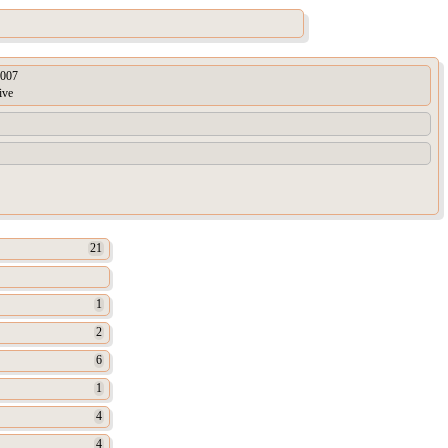
007
ive
21
1
2
6
1
4
4