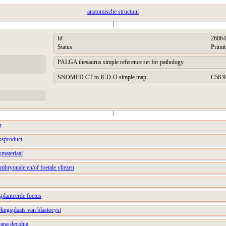
anatomische structuur
|
Id
26864
Status
Primit
PALGA thesaurus simple reference set for pathology
SNOMED CT to ICD-O simple map
C58.9
|
r
psproduct
smateriaal
embryonale en/of foetale vliezen
splanteerde foetus
elingsplaats van blastocyst
ana decidua