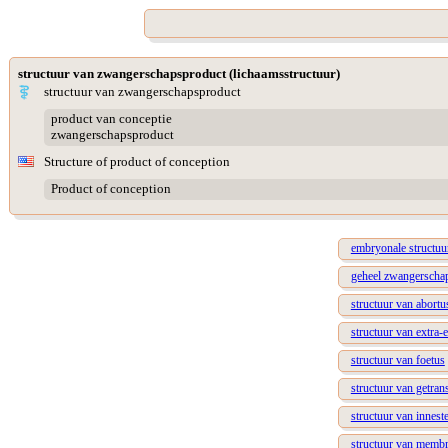
structuur van zwangerschapsproduct (lichaamsstructuur)
structuur van zwangerschapsproduct
product van conceptie
zwangerschapsproduct
Structure of product of conception
Product of conception
embryonale structuu
geheel zwangerscha
structuur van abortu
structuur van extra-
structuur van foetus
structuur van getran
structuur van innest
structuur van membr