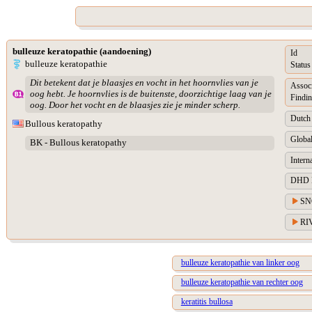
bulleuze keratopathie (aandoening)
Id
bulleuze keratopathie
Status
Dit betekent dat je blaasjes en vocht in het hoornvlies van je
Assoc
oog hebt. Je hoornvlies is de buitenste, doorzichtige laag van je
Findin
oog. Door het vocht en de blaasjes zie je minder scherp.
Dutch 
Bullous keratopathy
Global
BK - Bullous keratopathy
Intern
DHD Di
SN
RIV
bulleuze keratopathie van linker oog
bulleuze keratopathie van rechter oog
keratitis bullosa