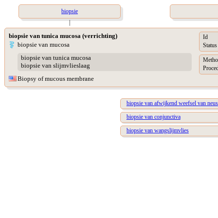
biopsie
|
biopsie van tunica mucosa (verrichting)
Id
biopsie van mucosa
Status
biopsie van tunica mucosa
Metho
biopsie van slijmvlieslaag
Proced
Biopsy of mucous membrane
biopsie van afwijkend weefsel van neus
biopsie van conjunctiva
biopsie van wangslijmvlies