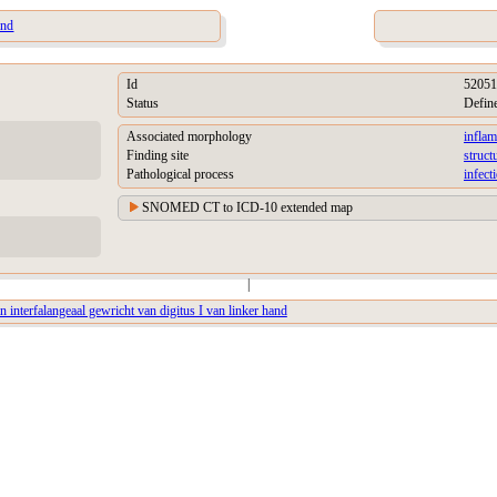
and
Id
52051
Status
Defin
Associated morphology
inflam
Finding site
struct
Pathological process
infect
SNOMED CT to ICD-10 extended map
|
van interfalangeaal gewricht van digitus I van linker hand