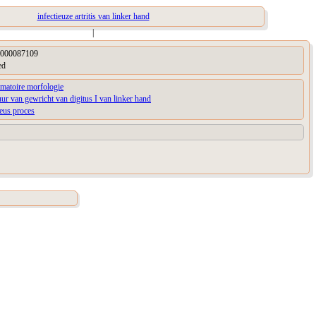
infectieuze artritis van linker hand
|
000087109
ed
matoire morfologie
uur van gewricht van digitus I van linker hand
ieus proces