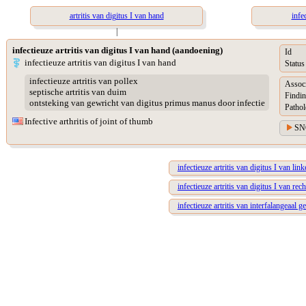
artritis van digitus I van hand
infe
|
infectieuze artritis van digitus I van hand (aandoening)
Id
infectieuze artritis van digitus I van hand
Status
infectieuze artritis van pollex
Assoc
septische artritis van duim
Findin
ontsteking van gewricht van digitus primus manus door infectie
Pathol
Infective arthritis of joint of thumb
SN
infectieuze artritis van digitus I van lin
infectieuze artritis van digitus I van rec
infectieuze artritis van interfalangeaal 