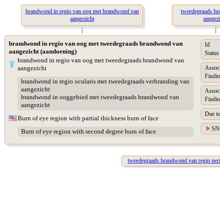
brandwond in regio van oog met brandwond van
tweedegraads b
aangezicht
aangez
|
|
brandwond in regio van oog met tweedegraads brandwond van
Id
aangezicht (aandoening)
Status
brandwond in regio van oog met tweedegraads brandwond van
aangezicht
Assoc
Findin
brandwond in regio ocularis met tweedegraads verbranding van
aangezicht
Assoc
brandwond in ooggebied met tweedegraads brandwond van
Findin
aangezicht
Due t
Burn of eye region with partial thickness burn of face
SN
Burn of eye region with second degree burn of face
tweedegraads brandwond van regio perio