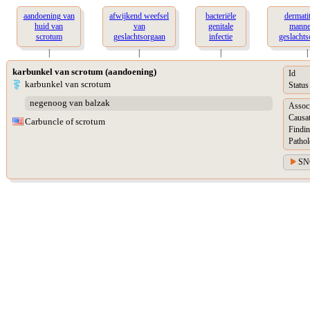
aandoening van
afwijkend weefsel
bacteriële
dermati
huid van
van
genitale
manne
scrotum
geslachtsorgaan
infectie
geslacht
|
|
|
|
karbunkel van scrotum (aandoening)
Id
karbunkel van scrotum
Status
negenoog van balzak
Assoc
Causat
Carbuncle of scrotum
Findin
Pathol
SN