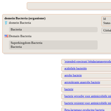
domein Bacteria (organisme)
Id
domein Bacteria
Status
Bacteria
Global
Domain Bacteria
Superkingdom Bacteria
Bacteria
'extended-spectrum'-bètalactamaseprodu
acidofiele bacteriën
aerobe bacterie
aerotolerante anaerobe bacterie
bacterie
bacterie gevoelig voor antimicrobiële m
bacterie resistent voor antimicrobiële m
Beta-lactamase-producing bacteria