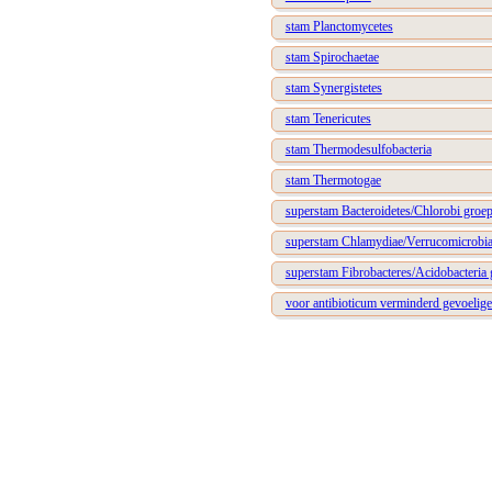
stam Planctomycetes
stam Spirochaetae
stam Synergistetes
stam Tenericutes
stam Thermodesulfobacteria
stam Thermotogae
superstam Bacteroidetes/Chlorobi groe
superstam Chlamydiae/Verrucomicrobi
superstam Fibrobacteres/Acidobacteria
voor antibioticum verminderd gevoelige