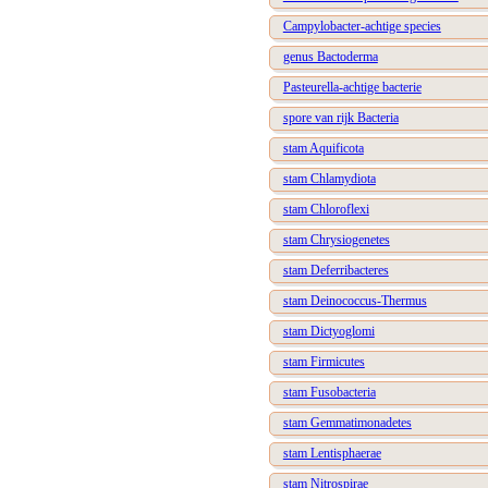
Campylobacter-achtige species
genus Bactoderma
Pasteurella-achtige bacterie
spore van rijk Bacteria
stam Aquificota
stam Chlamydiota
stam Chloroflexi
stam Chrysiogenetes
stam Deferribacteres
stam Deinococcus-Thermus
stam Dictyoglomi
stam Firmicutes
stam Fusobacteria
stam Gemmatimonadetes
stam Lentisphaerae
stam Nitrospirae