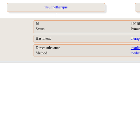
insulinetherapie
|
Id
44016
Status
Primit
Has intent
therap
Direct substance
insuli
Method
toedie