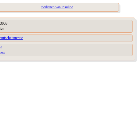
toedienen van insuline
|
3003
ive
eutische intentie
ne
nen