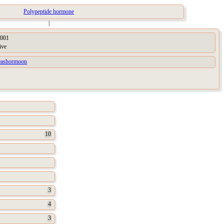
Polypeptide hormone
|
001
ive
eashormoon
10
3
4
3