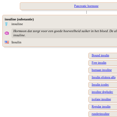
Pancreatic hormone
|
insuline (substantie)
insuline
Hormoon dat zorgt voor een goede hoeveelheid suiker in het bloed. De al
insuline.
Insulin
Bound insulin
Free insulin
humaan insuline
Insulin efsitora alfa
Insulin icodec
insuline degludec
isofane insuline
Regular insulin
runderinsuline