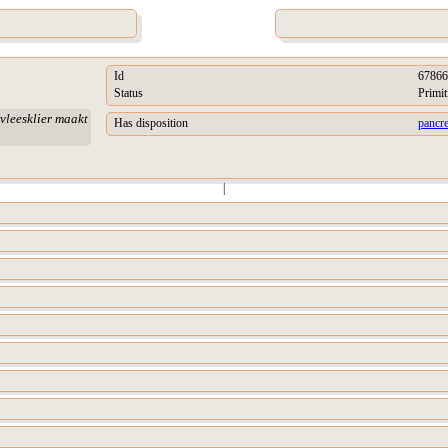
Id
67866
Status
Primit
vleesklier maakt
Has disposition
pancr
|