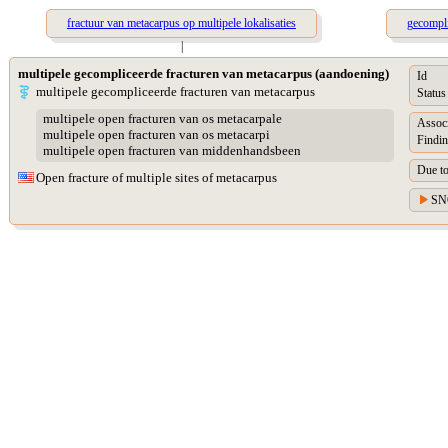
fractuur van metacarpus op multipele lokalisaties
gecompli
|
multipele gecompliceerde fracturen van metacarpus (aandoening)
Id
multipele gecompliceerde fracturen van metacarpus
Status
multipele open fracturen van os metacarpale
Assoc
multipele open fracturen van os metacarpi
Findin
multipele open fracturen van middenhandsbeen
Due t
Open fracture of multiple sites of metacarpus
SN