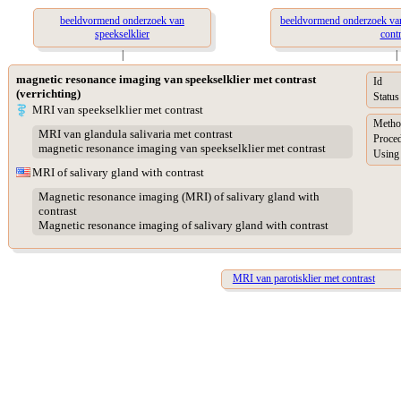
beeldvormend onderzoek van
beeldvormend onderzoek van 
speekselklier
contr
|
|
magnetic resonance imaging van speekselklier met contrast
Id
(verrichting)
Status
MRI van speekselklier met contrast
Metho
MRI van glandula salivaria met contrast
Proced
magnetic resonance imaging van speekselklier met contrast
Using
MRI of salivary gland with contrast
Magnetic resonance imaging (MRI) of salivary gland with
contrast
Magnetic resonance imaging of salivary gland with contrast
MRI van parotisklier met contrast