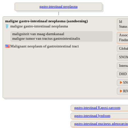
gastro-intestinaal neoplasma
|
maligne gastro-intestinaal neoplasma (aandoening)
Id
maligne gastro-intestinaal neoplasma
Status
maligniteit van maag-darmkanaal
Assoc
maligne tumor van tractus gastrointestinalis
Findin
Malignant neoplasm of gastrointestinal tract
Global
SNOM
Intern
DHD Di
SN
RIV
gastro-intestinaal Kaposi-sarcoom
gastro-intestinaal lymfoom
gastro-intestinaal mucineus adenocarci