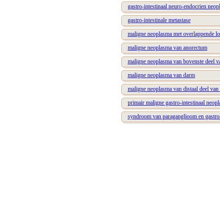
gastro-intestinaal neuro-endocrien neo
gastro-intestinale metastase
maligne neoplasma met overlappende lokal
maligne neoplasma van anorectum
maligne neoplasma van bovenste deel van
maligne neoplasma van darm
maligne neoplasma van distaal deel van t
primair maligne gastro-intestinaal neop
syndroom van paraganglioom en gastro-