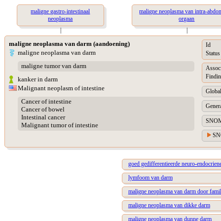
maligne gastro-intestinaal
maligne neoplasma van intra-abdo
neoplasma
orgaan
|
|
maligne neoplasma van darm (aandoening)
Id
maligne neoplasma van darm
Status
maligne tumor van darm
Assoc
Findin
kanker in darm
Malignant neoplasm of intestine
Global
Cancer of intestine
Genera
Cancer of bowel
Intestinal cancer
SNOM
Malignant tumor of intestine
SN
goed gedifferentieerde neuro-endocrie
lymfoom van darm
maligne neoplasma van darm door famil
maligne neoplasma van dikke darm
maligne neoplasma van dunne darm