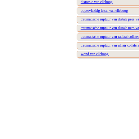
distorsie van elleboog
oppervlakkig letsel van elleboog
traumatische ruptuur van distale pees v
traumatische ruptuur van distale pees v
traumatische ruptuur van radiaal collate
traumatische ruptuur van ulnair collater
wond van elleboog