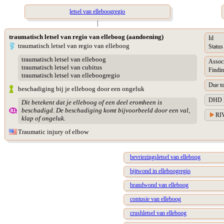
letsel van elleboogregio
|
traumatisch letsel van regio van elleboog (aandoening)
Id
traumatisch letsel van regio van elleboog
Status
traumatisch letsel van elleboog
Assoc
traumatisch letsel van cubitus
Findin
traumatisch letsel van elleboogregio
Due t
beschadiging bij je elleboog door een ongeluk
DHD Di
Dit betekent dat je elleboog of een deel eromheen is
beschadigd. De beschadiging komt bijvoorbeeld door een val,
RIV
klap of ongeluk.
Traumatic injury of elbow
bevriezingsletsel van elleboog
bijtwond in elleboogregio
brandwond van elleboog
contusie van elleboog
crushletsel van elleboog