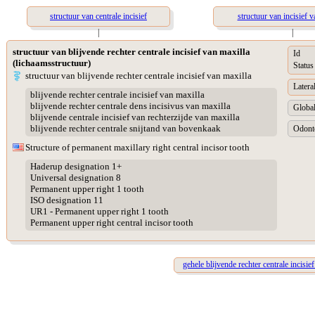
structuur van centrale incisief
structuur van incisief v
|
|
structuur van blijvende rechter centrale incisief van maxilla
Id
(lichaamsstructuur)
Status
structuur van blijvende rechter centrale incisief van maxilla
Lateral
blijvende rechter centrale incisief van maxilla
blijvende rechter centrale dens incisivus van maxilla
Global
blijvende centrale incisief van rechterzijde van maxilla
blijvende rechter centrale snijtand van bovenkaak
Odonto
Structure of permanent maxillary right central incisor tooth
Haderup designation 1+
Universal designation 8
Permanent upper right 1 tooth
ISO designation 11
UR1 - Permanent upper right 1 tooth
Permanent upper right central incisor tooth
gehele blijvende rechter centrale incisie