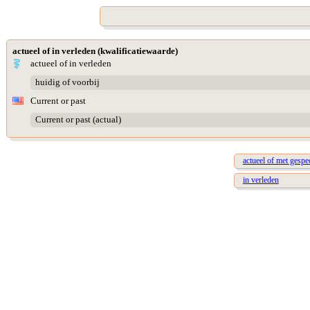
actueel of in verleden (kwalificatiewaarde)
actueel of in verleden
huidig of voorbij
Current or past
Current or past (actual)
actueel of met gespec
in verleden