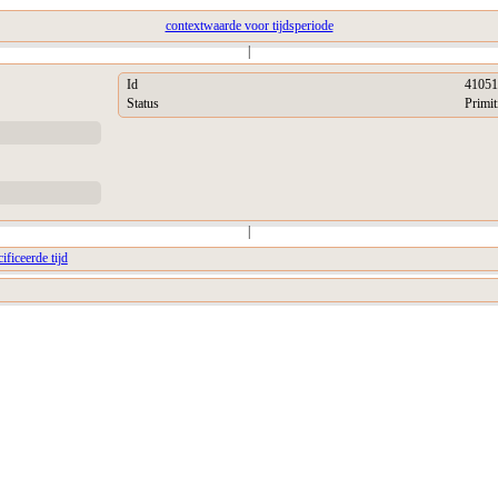
contextwaarde voor tijdsperiode
|
Id
41051
Status
Primit
|
ificeerde tijd