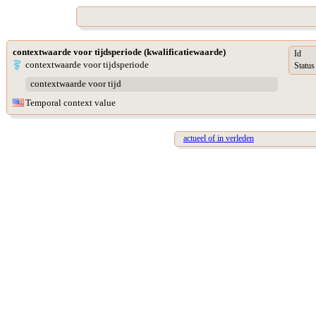
contextwaarde voor tijdsperiode (kwalificatiewaarde)
Id
contextwaarde voor tijdsperiode
Status
contextwaarde voor tijd
Temporal context value
actueel of in verleden