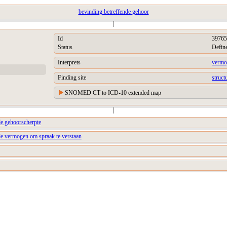
bevinding betreffende gehoor
|
Id
39765
Status
Defin
Interprets
vermo
Finding site
struct
SNOMED CT to ICD-10 extended map
|
de gehoorscherpte
de vermogen om spraak te verstaan