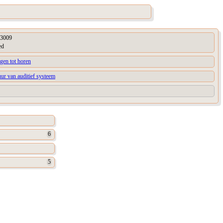
3009
ed
gen tot horen
uur van auditief systeem
6
5