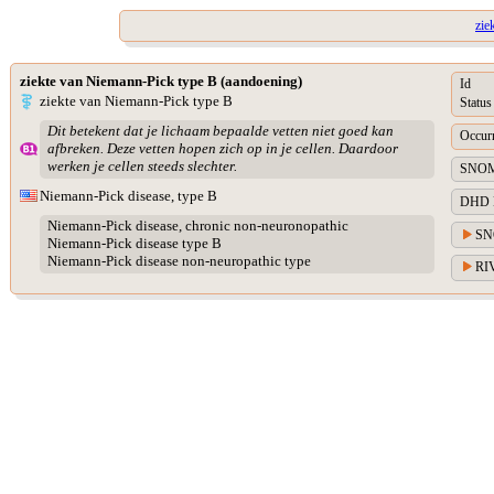
zie
ziekte van Niemann-Pick type B (aandoening)
Id
ziekte van Niemann-Pick type B
Status
Dit betekent dat je lichaam bepaalde vetten niet goed kan
Occur
afbreken. Deze vetten hopen zich op in je cellen. Daardoor
werken je cellen steeds slechter.
SNOME
Niemann-Pick disease, type B
DHD Di
Niemann-Pick disease, chronic non-neuronopathic
SN
Niemann-Pick disease type B
Niemann-Pick disease non-neuropathic type
RIV