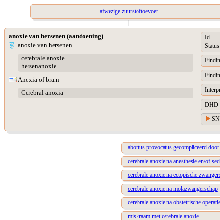
afwezige zuurstoftoevoer
|
anoxie van hersenen (aandoening)
Id
anoxie van hersenen
Status
cerebrale anoxie
Findin
hersenanoxie
Findin
Anoxia of brain
Interp
Cerebral anoxia
DHD Di
SN
abortus provocatus gecompliceerd door 
cerebrale anoxie na anesthesie en/of sed
cerebrale anoxie na ectopische zwanger
cerebrale anoxie na molazwangerschap
cerebrale anoxie na obstetrische operati
miskraam met cerebrale anoxie