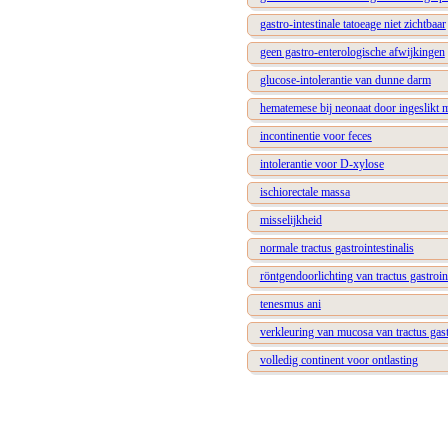
gastro-intestinale tatoeage niet zichtbaar
geen gastro-enterologische afwijkingen
glucose-intolerantie van dunne darm
hematemese bij neonaat door ingeslikt 
incontinentie voor feces
intolerantie voor D-xylose
ischiorectale massa
misselijkheid
normale tractus gastrointestinalis
röntgendoorlichting van tractus gastroin
tenesmus ani
verkleuring van mucosa van tractus gastr
volledig continent voor ontlasting