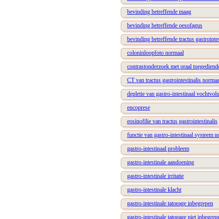
bevinding betreffende maag
bevinding betreffende oesofagus
bevinding betreffende tractus gastrointe
coloninloopfoto normaal
contrastonderzoek met oraal toegedien
CT van tractus gastrointestinalis normaa
depletie van gastro-intestinaal vochtvo
encoprese
eosinofilie van tractus gastrointestinalis
functie van gastro-intestinaal systeem 
gastro-intestinaal probleem
gastro-intestinale aandoening
gastro-intestinale irritatie
gastro-intestinale klacht
gastro-intestinale tatoeage inbegrepen
gastro-intestinale tatoeage niet inbegrep