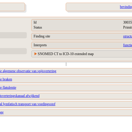
bevindin
Id
30035
Status
Primit
Finding site
struct
Interprets
functi
SNOMED CT to ICD-10 extended map
|
e algemene observatie van spijsvertering
de braken
 flatulentie
jsverteringskanaal afwijkend
al lymfatisch transport van voedingsstof
age