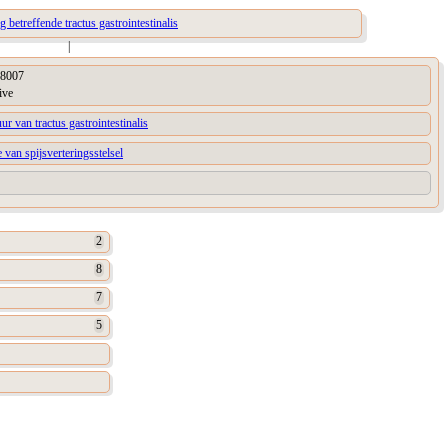
g betreffende tractus gastrointestinalis
|
8007
ive
uur van tractus gastrointestinalis
e van spijsverteringsstelsel
2
8
7
5