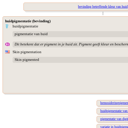
bevinding betreffende kleur van huid
|
huidpigmentatie (bevinding)
huidpigmentatie
pigmentatie van huid
Dit betekent dat er pigment in je huid zit. Pigment geeft kleur en bescher
Skin pigmentation
Skin pigmented
hemosiderinepigmenta
huidpigmentatie van
pigmentatie van digit
variatie in huidpigm