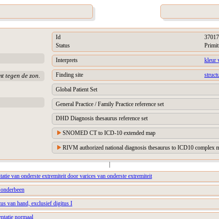
Id
37017
Status
Primit
Interprets
kleur 
Finding site
struct
mt tegen de zon.
Global Patient Set
General Practice / Family Practice reference set
DHD Diagnosis thesaurus reference set
SNOMED CT to ICD-10 extended map
RIVM authorized national diagnosis thesaurus to ICD10 complex m
|
tie van onderste extremiteit door varices van onderste extremiteit
 onderbeen
us van hand, exclusief digitus I
entatie normaal