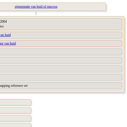
pigmentatie van huid of mucosa
|
2004
ive
van huid
uur van huid
apping reference set