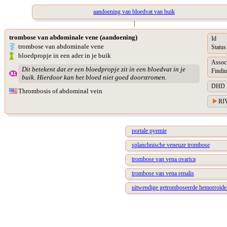
aandoening van bloedvat van buik
|
trombose van abdominale vene (aandoening)
Id
trombose van abdominale vene
Status
bloedpropje in een ader in je buik
Assoc
Dit betekent dat er een bloedpropje zit in een bloedvat in je
Findin
buik. Hierdoor kan het bloed niet goed doorstromen.
DHD Di
Thrombosis of abdominal vein
RIV
portale pyemie
splanchnische veneuze trombose
trombose van vena ovarica
trombose van vena renalis
uitwendige getromboseerde hemorroïde