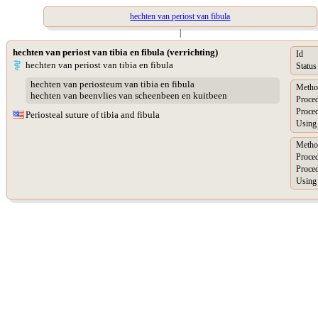
hechten van periost van fibula
|
hechten van periost van tibia en fibula (verrichting)
Id
hechten van periost van tibia en fibula
Status
hechten van periosteum van tibia en fibula
Metho
hechten van beenvlies van scheenbeen en kuitbeen
Proced
Proced
Periosteal suture of tibia and fibula
Using 
Metho
Proced
Proced
Using 