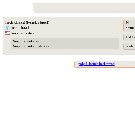
hechtdraad (fysiek object)
Id
hechtdraad
Status
Surgical suture
PALGA 
Surgical sutures
Surgical suture, device
Global
poly-L-lactide hechtdraad