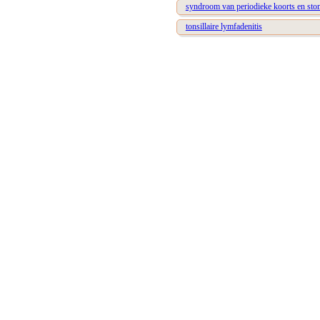
syndroom van periodieke koorts en stoma
tonsillaire lymfadenitis