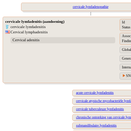
cervicale lymfadenopathie
|
cervicale lymfadenitis (aandoening)
Id
cervicale lymfadenitis
Status
Cervical lymphadenitis
Assoc
Cervical adenitis
Findin
Global
Genera
Intern
SN
acute cervicale lymfadenitis
cervicale atypische mycobacteriële lymf
cervicale tuberculeuze lymfadenitis
chronische ontsteking van cervicale lym
submandibulaire lymfadenitis