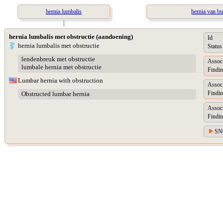
hernia lumbalis
hernia van bu
|
hernia lumbalis met obstructie (aandoening)
Id
hernia lumbalis met obstructie
Status
lendenbreuk met obstructie
Assoc
lumbale hernia met obstructie
Findin
Lumbar hernia with obstruction
Assoc
Findin
Obstructed lumbar hernia
Assoc
Findin
SN