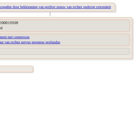
ropathie door beklemming van perifere zenuw van rechter onderste extremiteit
|
1000119109
ed
pment met compressie
uur van rechter nervus peroneus profundus