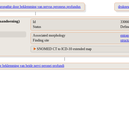
uropathie door beklemming van nervus peroneus profundus
drukneu
|
(aandoening)
Id
33066
Status
Defin
Associated morphology
entra
Finding site
struct
SNOMED CT to ICD-10 extended map
|
r beklemming van beide nervi peronei profundi