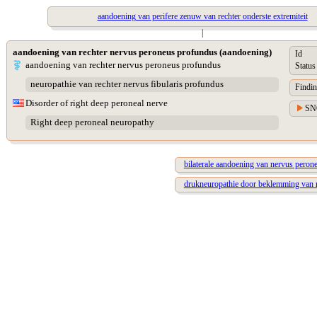
aandoening van perifere zenuw van rechter onderste extremiteit
|
aandoening van rechter nervus peroneus profundus (aandoening)
Id
aandoening van rechter nervus peroneus profundus
Status
neuropathie van rechter nervus fibularis profundus
Findin
Disorder of right deep peroneal nerve
SN
Right deep peroneal neuropathy
bilaterale aandoening van nervus peron
drukneuropathie door beklemming van 