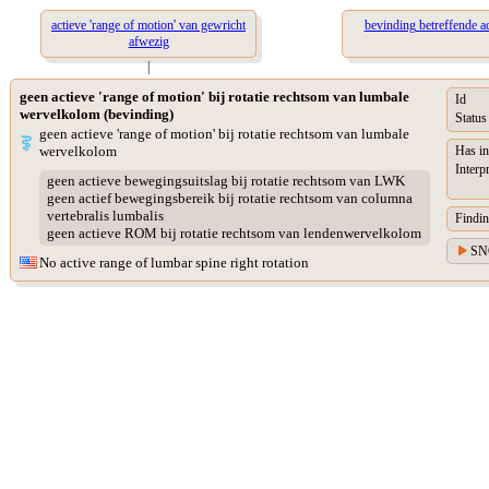
actieve 'range of motion' van gewricht
bevinding betreffende ac
afwezig
|
geen actieve 'range of motion' bij rotatie rechtsom van lumbale
Id
wervelkolom (bevinding)
Status
geen actieve 'range of motion' bij rotatie rechtsom van lumbale
wervelkolom
Has in
Interp
geen actieve bewegingsuitslag bij rotatie rechtsom van LWK
geen actief bewegingsbereik bij rotatie rechtsom van columna
vertebralis lumbalis
Findin
geen actieve ROM bij rotatie rechtsom van lendenwervelkolom
SN
No active range of lumbar spine right rotation