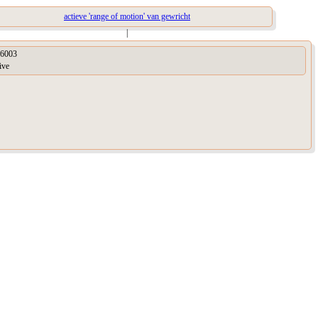
actieve 'range of motion' van gewricht
|
6003
ive