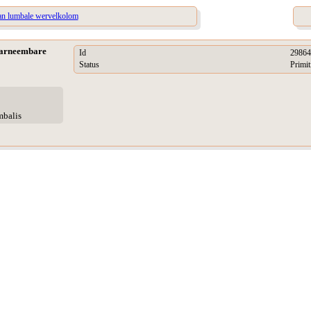
 van lumbale wervelkolom
waarneembare
Id
29864
Status
Primit
mbalis