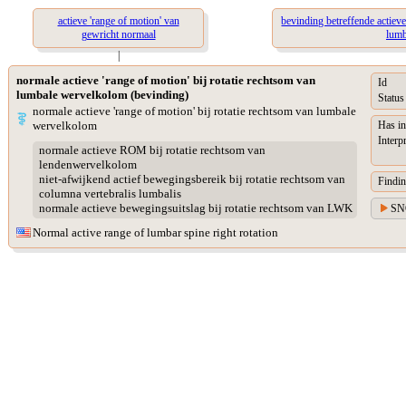
actieve 'range of motion' van
bevinding betreffende actieve
gewricht normaal
lumb
|
normale actieve 'range of motion' bij rotatie rechtsom van
Id
lumbale wervelkolom (bevinding)
Status
normale actieve 'range of motion' bij rotatie rechtsom van lumbale
wervelkolom
Has in
Interp
normale actieve ROM bij rotatie rechtsom van
lendenwervelkolom
niet-afwijkend actief bewegingsbereik bij rotatie rechtsom van
Findin
columna vertebralis lumbalis
normale actieve bewegingsuitslag bij rotatie rechtsom van LWK
SN
Normal active range of lumbar spine right rotation