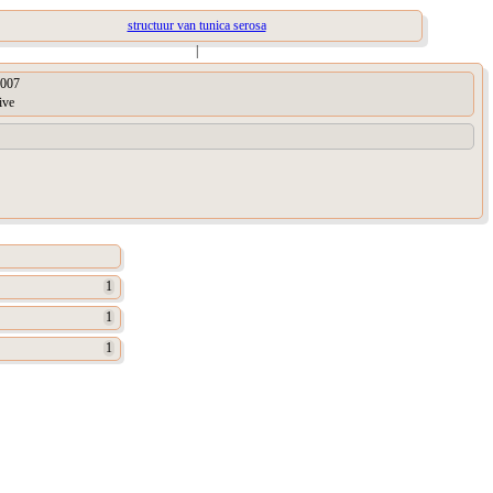
structuur van tunica serosa
|
007
ive
1
1
1