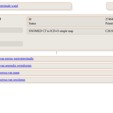
intestinale wand
)
Id
27464
Status
Primit
SNOMED CT to ICD-O simple map
C26.9
|
van tractus gastrointestinalis
a van appendix vermiformis
 serosa van maag
 serosa van oesofagus