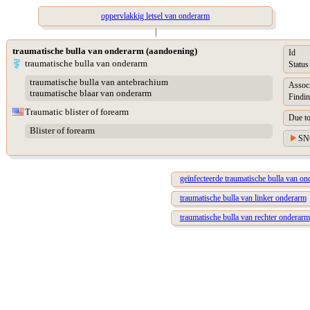
oppervlakkig letsel van onderarm
|
traumatische bulla van onderarm (aandoening)
Id
traumatische bulla van onderarm
Status
traumatische bulla van antebrachium
Assoc
traumatische blaar van onderarm
Findin
Traumatic blister of forearm
Due t
Blister of forearm
SN
geïnfecteerde traumatische bulla van o
traumatische bulla van linker onderarm
traumatische bulla van rechter onderarm