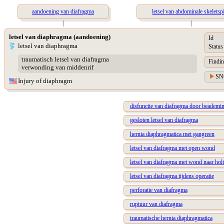
aandoening van diafragma
letsel van abdominale skeletsp
|
|
letsel van diaphragma (aandoening)
Id
letsel van diaphragma
Status
traumatisch letsel van diafragma
Findin
verwonding van middenrif
SN
Injury of diaphragm
disfunctie van diafragma door beademi
gesloten letsel van diafragma
hernia diaphragmatica met gangreen
letsel van diafragma met open wond
letsel van diafragma met wond naar holt
letsel van diafragma tijdens operatie
perforatie van diafragma
ruptuur van diafragma
traumatische hernia diaphragmatica