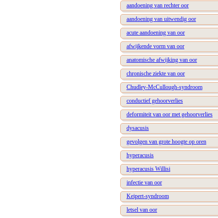
aandoening van rechter oor
aandoening van uitwendig oor
acute aandoening van oor
afwijkende vorm van oor
anatomische afwijking van oor
chronische ziekte van oor
Chudley-McCullough-syndroom
conductief gehoorverlies
deformiteit van oor met gehoorverlies
dysacusis
gevolgen van grote hoogte op oren
hyperacusis
hyperacusis Willisi
infectie van oor
Keipert-syndroom
letsel van oor