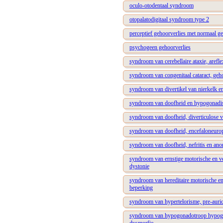
oculo-otodentaal syndroom
otopalatodigitaal syndroom type 2
perceptief gehoorverlies met normaal ge
psychogeen gehoorverlies
syndroom van cerebellaire ataxie, arefle
syndroom van congenitaal cataract, geho
syndroom van divertikel van nierkelk e
syndroom van doofheid en hypogonad
syndroom van doofheid, diverticulose 
syndroom van doofheid, encefaloneuropat
syndroom van doofheid, nefritis en anor
syndroom van ernstige motorische en ver
dystonie
syndroom van hereditaire motorische en
beperking
syndroom van hypertelorisme, pre-auricu
syndroom van hypogonadotroop hypogona