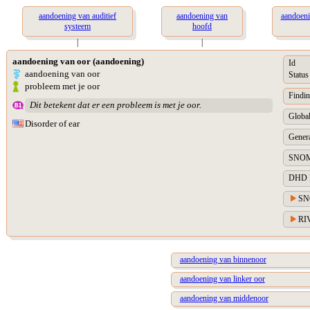
aandoening van auditief
aandoening van
aandoeni
systeem
hoofd
|
|
aandoening van oor (aandoening)
Id
aandoening van oor
Status
probleem met je oor
Findin
Dit betekent dat er een probleem is met je oor.
Global
Disorder of ear
Genera
SNOM
DHD Di
SN
RIV
aandoening van binnenoor
aandoening van linker oor
aandoening van middenoor