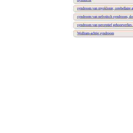
dysmorfie
syndroom van myoklonie, cerebellaire a
syndroom van nefrotisch syndroom, doof
syndroom van perceptief gehoorverlies
Wolfram-achtig syndroom