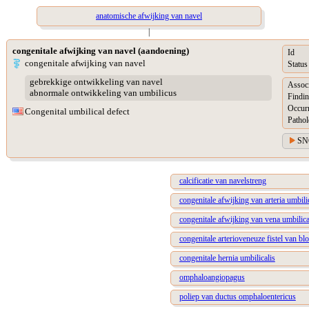
anatomische afwijking van navel
|
congenitale afwijking van navel (aandoening)
Id
congenitale afwijking van navel
Status
gebrekkige ontwikkeling van navel
Assoc
abnormale ontwikkeling van umbilicus
Findin
Occur
Congenital umbilical defect
Pathol
SN
calcificatie van navelstreng
congenitale afwijking van arteria umbili
congenitale afwijking van vena umbilica
congenitale arterioveneuze fistel van bl
congenitale hernia umbilicalis
omphaloangiopagus
poliep van ductus omphaloentericus