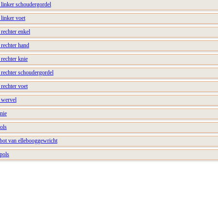
 linker schoudergordel
 linker voet
 rechter enkel
 rechter hand
 rechter knie
 rechter schoudergordel
 rechter voet
 wervel
nie
ols
 bot van ellebooggewricht
 pols