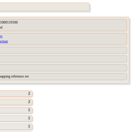
1000119100
ed
yt
uctuur
apping reference set
2
2
1
1
1