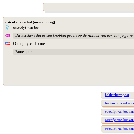
osteofyt van bot (aandoening)
osteofyt van bot
Dit betekent dat er een knobbel groeit op de randen van een van je gewri
Osteophyte of bone
Bone spur
bekkenkamspoor
fractuur van calcan
osteofyt van bot van
osteofyt van bot van
osteofyt van bot van