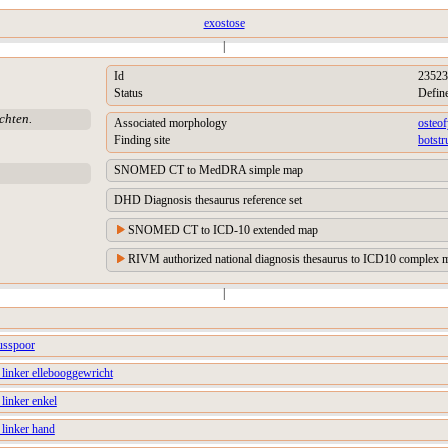
exostose
|
Id
23523
Status
Defin
chten.
Associated morphology
osteof
Finding site
botstr
SNOMED CT to MedDRA simple map
DHD Diagnosis thesaurus reference set
SNOMED CT to ICD-10 extended map
RIVM authorized national diagnosis thesaurus to ICD10 complex m
|
eusspoor
 linker ellebooggewricht
 linker enkel
 linker hand