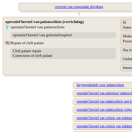
correctie van congenitale afwijking
|
operatief herstel van palatoschisis (verrichting)
Id
operatief herstel van palatoschisis
Status
operatief herstel van gehemeltespleet
Metho
Proced
Repair of cleft palate
Has f
Cleft palate repair
Correction of cleft palate
Global
Intern
faryngoplastiek voor palatoschisis
operatief herstel van anterieure palatosc
operatief herstel van palatoschisis met f
operatief herstel van palatoschisis volg
operatief herstel van schisis van palat
operatief herstel van schisis van palatu