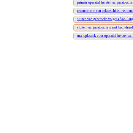
primair operatief herstel van palatoschis
reconstructie van palatoschisis met tran
sluiten van gehemelte volgens Von Lang
sluiten van palatoschisis met hechtdraad
uranoplastiek voor operatief herstel van