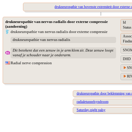
drukneuropathie van bovenste extremiteit door externe
|
drukneuropathie van nervus radialis door externe compressie
Id
(aandoening)
Status
drukneuropathie van nervus radialis door externe compressie
Assoc
drukneuropathie van nervus radialis
Findin
SNOM
Dit betekent dat een zenuw in je arm klem zit. Deze zenuw loopt
vanaf je schouder naar je onderarm.
DHD Di
Radial nerve compression
SN
RIV
drukneuropathie door beklemming van n
radialetunnelsyndroom
Saturday-night palsy