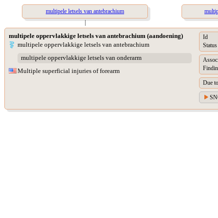
multipele letsels van antebrachium
multi
|
multipele oppervlakkige letsels van antebrachium (aandoening)
Id
multipele oppervlakkige letsels van antebrachium
Status
multipele oppervlakkige letsels van onderarm
Assoc
Findin
Multiple superficial injuries of forearm
Due t
SN