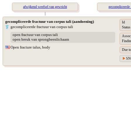
afwijkend weefsel van gewricht
gecompliceerde f
|
gecompliceerde fractuur van corpus tali (aandoening)
Id
gecompliceerde fractuur van corpus tali
Status
open fractuur van corpus tali
Assoc
open breuk van sprongbeenlichaam
Findin
Open fracture talus, body
Due t
SN