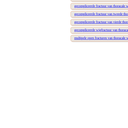
gecompliceerde fractuur van thoracale 
gecompliceerde fractuur van tweede tho
gecompliceerde fractuur van vierde thor
gecompliceerde wigfractuur van thoraca
multipele open fracturen van thoracale