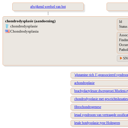
afwijkend weefsel van bot
|
chondrodysplasie (aandoening)
Id
chondrodysplasie
Status
Chondrodysplasia
Assoc
Findin
Occur
Pathol
SN
'glutamine rich 1'-geassocieerd syndro
achondroplasie
brachydactyleuze dwerggroei Mseleni-t
chondrodysplasie met gewrichtsluxati
fibrochondrogenese
letaal syndroom van vertraagde ossificat
letale botdysplasie type Holmgren