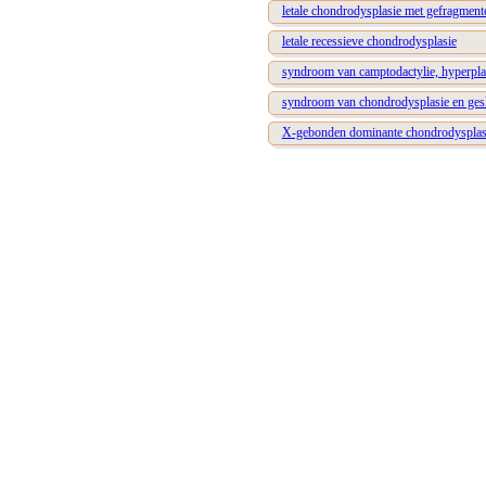
letale chondrodysplasie met gefragment
letale recessieve chondrodysplasie
syndroom van camptodactylie, hyperplas
syndroom van chondrodysplasie en gesl
X-gebonden dominante chondrodysplas