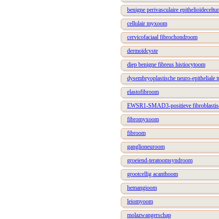
benigne perivasculaire epithelioïdecelt
cellulair myxoom
cervicofaciaal fibrochondroom
dermoïdcyste
diep benigne fibreus histiocytoom
dysembryoplastische neuro-epitheliale 
elastofibroom
EWSR1-SMAD3-positieve fibroblastis
fibromyxoom
fibroom
ganglioneuroom
groeiend-teratoomsyndroom
grootcellig acanthoom
hemangioom
leiomyoom
molazwangerschap