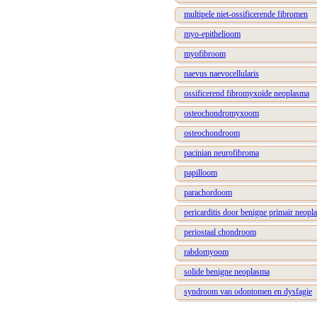
multipele niet-ossificerende fibromen
myo-epithelioom
myofibroom
naevus naevocellularis
ossificerend fibromyxoïde neoplasma
osteochondromyxoom
osteochondroom
pacinian neurofibroma
papilloom
parachordoom
pericarditis door benigne primair neopl
periostaal chondroom
rabdomyoom
solide benigne neoplasma
syndroom van odontomen en dysfagie