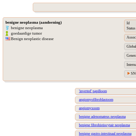
benigne neoplasma (aandoening)
Id
benigne neoplasma
Status
goedaardige tumor
Assoc
Benign neoplastic disease
Global
Genera
Intern
SN
'inverted' papilloom
angiomyofibroblastoom
angiomyxoom
benigne adenomateus neoplasma
benigne fibrohistiocytair neoplasma
benigne gastro-intestinaal neoplasma