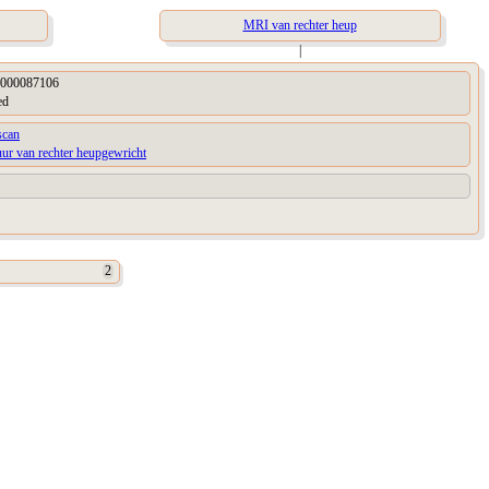
MRI van rechter heup
|
000087106
ed
can
uur van rechter heupgewricht
2