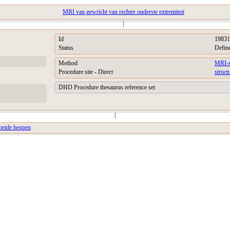
MRI van gewricht van rechter onderste extremiteit
|
Id
19831
Status
Defin
Method
MRI-s
Procedure site - Direct
struct
DHD Procedure thesaurus reference set
|
beide heupen