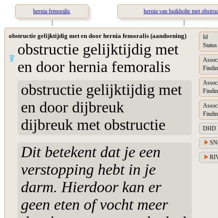
hernia femoralis
hernia van buikholte met obstruc
|
|
obstructie gelijktijdig met en door hernia femoralis (aandoening)
Id
obstructie gelijktijdig met
Status
Assoc
en door hernia femoralis
Findin
Assoc
obstructie gelijktijdig met
Findin
en door dijbreuk
Assoc
Findin
dijbreuk met obstructie
DHD Di
SN
Dit betekent dat je een
RIV
verstopping hebt in je
darm. Hierdoor kan er
geen eten of vocht meer